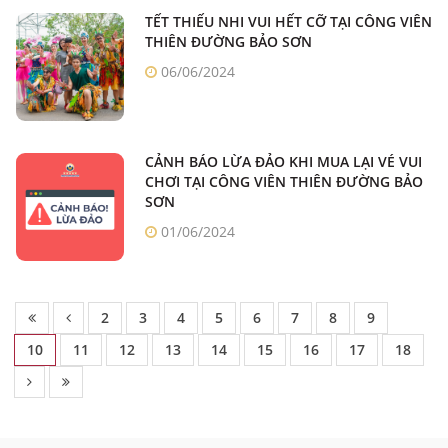
TẾT THIẾU NHI VUI HẾT CỠ TẠI CÔNG VIÊN
THIÊN ĐƯỜNG BẢO SƠN
06/06/2024
CẢNH BÁO LỪA ĐẢO KHI MUA LẠI VÉ VUI
CHƠI TẠI CÔNG VIÊN THIÊN ĐƯỜNG BẢO
SƠN
01/06/2024
2
3
4
5
6
7
8
9
10
11
12
13
14
15
16
17
18