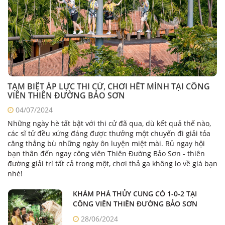
TẠM BIỆT ÁP LỰC THI CỬ, CHƠI HẾT MÌNH TẠI CÔNG
VIÊN THIÊN ĐƯỜNG BẢO SƠN
04/07/2024
Những ngày hè tất bật với thi cử đã qua, dù kết quả thế nào,
các sĩ tử đều xứng đáng được thưởng một chuyến đi giải tỏa
căng thẳng bù những ngày ôn luyện miệt mài. Rủ ngay hội
bạn thân đến ngay công viên Thiên Đường Bảo Sơn - thiên
đường giải trí tất cả trong một, chơi thả ga không lo về giá bạn
nhé!
KHÁM PHÁ THỦY CUNG CÓ 1-0-2 TẠI
CÔNG VIÊN THIÊN ĐƯỜNG BẢO SƠN
28/06/2024