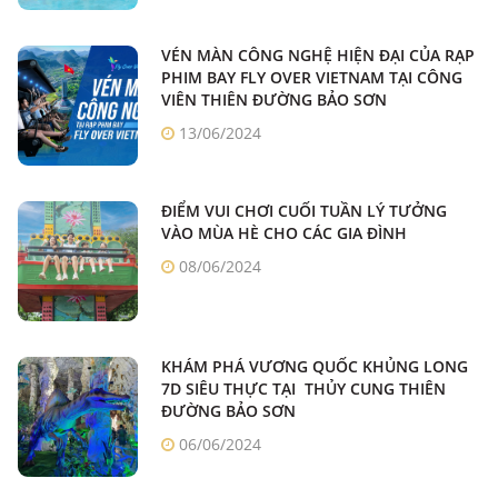
VÉN MÀN CÔNG NGHỆ HIỆN ĐẠI CỦA RẠP
PHIM BAY FLY OVER VIETNAM TẠI CÔNG
VIÊN THIÊN ĐƯỜNG BẢO SƠN
13/06/2024
ĐIỂM VUI CHƠI CUỐI TUẦN LÝ TƯỞNG
VÀO MÙA HÈ CHO CÁC GIA ĐÌNH
08/06/2024
KHÁM PHÁ VƯƠNG QUỐC KHỦNG LONG
7D SIÊU THỰC TẠI THỦY CUNG THIÊN
ĐƯỜNG BẢO SƠN
06/06/2024