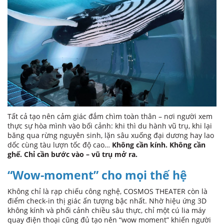
Tất cả tạo nên cảm giác đắm chìm toàn thân – nơi người xem
thực sự hòa mình vào bối cảnh: khi thì du hành vũ trụ, khi lại
băng qua rừng nguyên sinh, lặn sâu xuống đại dương hay lao
dốc cùng tàu lượn tốc độ cao…
Không cần kính. Không cần
ghế. Chỉ cần bước vào – vũ trụ mở ra.
“Wow-moment” cho mọi thế hệ
Không chỉ là rạp chiếu công nghệ, COSMOS THEATER còn là
điểm check-in thị giác ấn tượng bậc nhất. Nhờ hiệu ứng 3D
không kính và phối cảnh chiều sâu thực, chỉ một cú lia máy
quay điện thoại cũng đủ tạo nên “wow moment” khiến người