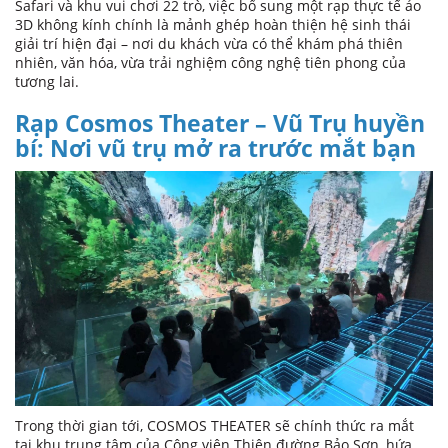
Safari và khu vui chơi 22 trò, việc bổ sung một rạp thực tế ảo
3D không kính chính là mảnh ghép hoàn thiện hệ sinh thái
giải trí hiện đại – nơi du khách vừa có thể khám phá thiên
nhiên, văn hóa, vừa trải nghiệm công nghệ tiên phong của
tương lai.
Rạp Cosmos Theater – Vũ Trụ huyền
bí: Nơi vũ trụ mở ra trước mắt bạn
Trong thời gian tới, COSMOS THEATER sẽ chính thức ra mắt
tại khu trung tâm của Công viên Thiên đường Bảo Sơn, hứa