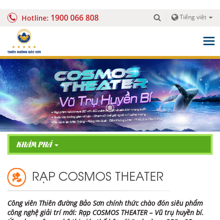
1900 066 808
Tiếng việt
Hotline:
Togg
navig
KHÁM PHÁ
RẠP COSMOS THEATER
Công viên Thiên đường Bảo Sơn chính thức chào đón siêu phẩm
công nghệ giải trí mới: Rạp COSMOS THEATER – Vũ trụ huyền bí.