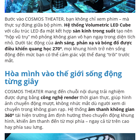
Bước vào COSMOS THEATER, bạn không chỉ xem phim – mà
thực sự đứng giữa bộ phim.
Hệ thống Volumetric LED Cube
với cấu trúc LED đa mặt kết hợp
sàn kính trong suốt
tạo nên
“hộp vũ trụ” mô phỏng không gian vô hạn ngay trong diện tích
nhỏ. Dưới tác động của
ánh sáng, phản xạ và bóng đổ được
điều khiển quang học 270°
, mọi khung hình trở nên sống
động đến mức bạn có thể cảm giác vật thể đang “trôi” trước
mắt.
Hòa mình vào thế giới sống động
từng giây
COSMOS THEATER mang đến chuỗi nội dung trải nghiệm
được dựng bằng
công nghệ render
thời gian thực, giúp hình
ảnh chuyển động mượt, không nhức mắt dù người xem di
chuyển trong không gian rạp. Hệ thống
âm thanh không gian
360°
tái hiện trường âm định hướng theo chuyển động khung
hình, khiến âm thanh đến từ mọi phía – ngay cả từ trên cao
hay phía sau lưng.