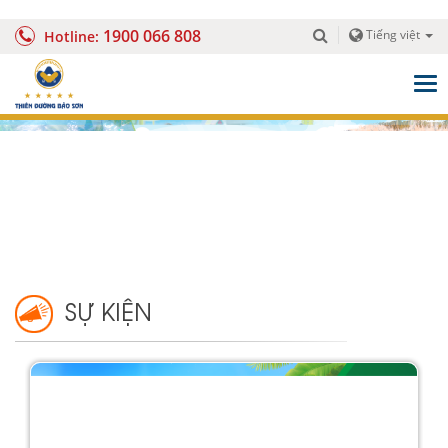
1900 066 808
Tiếng việt
Hotline:
Togg
navig
SỰ KIỆN