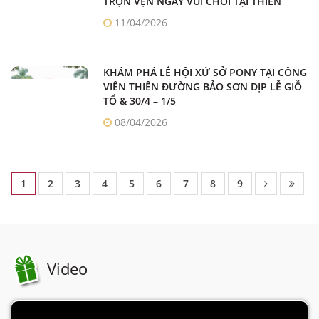
TRỌN VẸN NGÀY VUI CHƠI TẠI THIÊN
ĐƯỜNG BẢO SƠN
11/04/2026
KHÁM PHÁ LỄ HỘI XỨ SỞ PONY TẠI CÔNG
VIÊN THIÊN ĐƯỜNG BẢO SƠN DỊP LỄ GIỖ
TỔ & 30/4 – 1/5
08/04/2026
1
2
3
4
5
6
7
8
9
Video