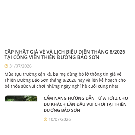
CẬP NHẬT GIÁ VÉ VÀ LỊCH BIỂU DIỄN THÁNG 8/2026
TẠI CÔNG VIÊN THIÊN ĐƯỜNG BẢO SƠN
31/07/2026
Mùa tựu trường cận kề, ba mẹ đừng bỏ lỡ thông tin giá vé
Thiên Đường Bảo Sơn tháng 8/2026 này và lên kế hoạch cho
bé thỏa sức vui chơi những ngày nghỉ hè cuối cùng nhé!
CẨM NANG HƯỚNG DẪN TỪ A TỚI Z CHO
DU KHÁCH LẦN ĐẦU VUI CHƠI TẠI THIÊN
ĐƯỜNG BẢO SƠN
10/07/2026