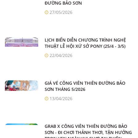
ĐƯỜNG BẢO SƠN
27/05/2026
LỊCH BIỂN DIỄN CHƯƠNG TRÌNH NGHỆ
THUẬT LỄ HỘI XỨ SỞ PONY (25/4 - 3/5)
22/04/2026
GIÁ VÉ CÔNG VIÊN THIÊN ĐƯỜNG BẢO
SƠN THÁNG 5/2026
13/04/2026
GRAB X CÔNG VIÊN THIÊN ĐƯỜNG BẢO
SƠN - ĐI CHƠI THẢNH THƠI, TẬN HƯỞNG