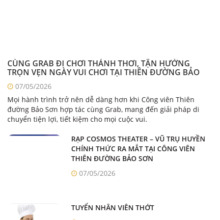
CÙNG GRAB ĐI CHƠI THẢNH THƠI, TẬN HƯỞNG
TRỌN VẸN NGÀY VUI CHƠI TẠI THIÊN ĐƯỜNG BẢO
SƠN
07/05/2026
Mọi hành trình trở nên dễ dàng hơn khi Công viên Thiên
đường Bảo Sơn hợp tác cùng Grab, mang đến giải pháp di
chuyển tiện lợi, tiết kiệm cho mọi cuộc vui.
RẠP COSMOS THEATER – VŨ TRỤ HUYỀN
CHÍNH THỨC RA MẮT TẠI CÔNG VIÊN
THIÊN ĐƯỜNG BẢO SƠN
07/05/2026
TUYỂN NHÂN VIÊN THỚT