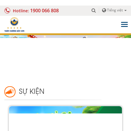
1900 066 808
Tiếng việt
Hotline:
Togg
navig
SỰ KIỆN