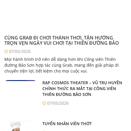
CÙNG GRAB ĐI CHƠI THẢNH THƠI, TẬN HƯỞNG
TRỌN VẸN NGÀY VUI CHƠI TẠI THIÊN ĐƯỜNG BẢO
SƠN
07/05/2026
Mọi hành trình trở nên dễ dàng hơn khi Công viên Thiên
đường Bảo Sơn hợp tác cùng Grab, mang đến giải pháp di
chuyển tiện lợi, tiết kiệm cho mọi cuộc vui.
RẠP COSMOS THEATER – VŨ TRỤ HUYỀN
CHÍNH THỨC RA MẮT TẠI CÔNG VIÊN
THIÊN ĐƯỜNG BẢO SƠN
07/05/2026
TUYỂN NHÂN VIÊN THỚT