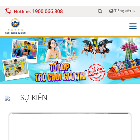
1900 066 808
Tiếng việt
Hotline:
Togg
navig
SỰ KIỆN