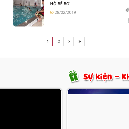
HỘ BỂ BƠI
28/02/2019
1
2