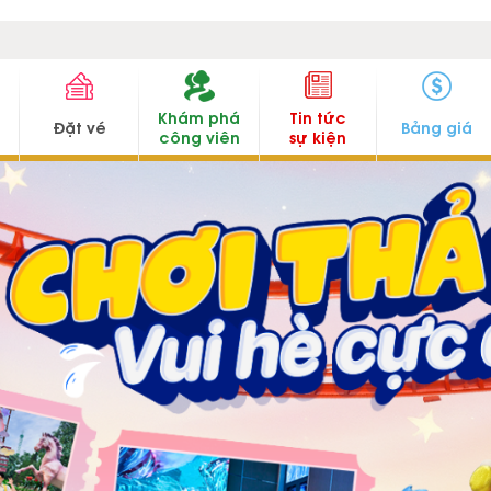
Khám phá
Tin tức
u
Đặt vé
Bảng giá
công viên
sự kiện