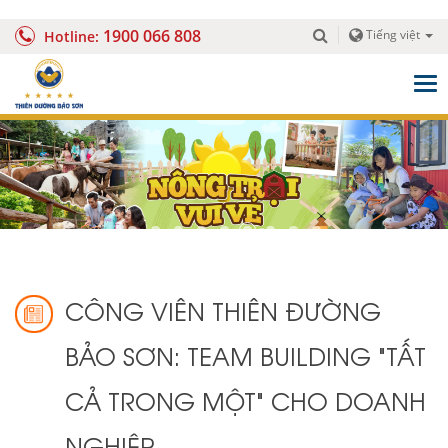
1900 066 808
Tiếng việt
Hotline:
Togg
navig
CÔNG VIÊN THIÊN ĐƯỜNG
BẢO SƠN: TEAM BUILDING "TẤT
CẢ TRONG MỘT" CHO DOANH
NGHIỆP