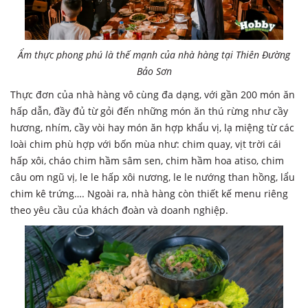
Ẩm thực phong phú là thế mạnh của nhà hàng tại Thiên Đường
Bảo Sơn
Thực đơn của nhà hàng vô cùng đa dạng, với gần 200 món ăn
hấp dẫn, đầy đủ từ gỏi đến những món ăn thú rừng như cầy
hương, nhím, cầy vòi hay món ăn hợp khẩu vị, lạ miệng từ các
loài chim phù hợp với bốn mùa như: chim quay, vịt trời cái
hấp xôi, cháo chim hầm sâm sen, chim hầm hoa atiso, chim
câu om ngũ vị, le le hấp xôi nương, le le nướng than hồng, lẩu
chim kê trứng…. Ngoài ra, nhà hàng còn thiết kế menu riêng
theo yêu cầu của khách đoàn và doanh nghiệp.