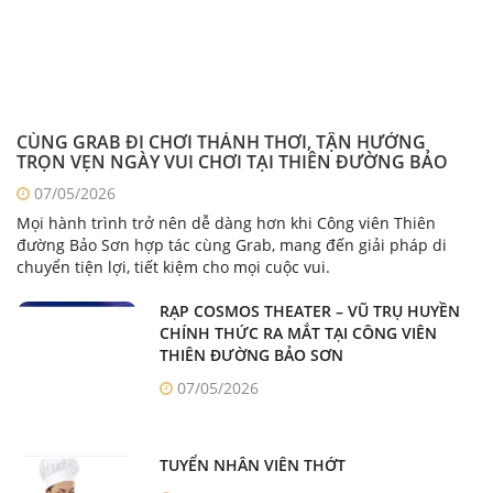
CÙNG GRAB ĐI CHƠI THẢNH THƠI, TẬN HƯỞNG
TRỌN VẸN NGÀY VUI CHƠI TẠI THIÊN ĐƯỜNG BẢO
SƠN
07/05/2026
Mọi hành trình trở nên dễ dàng hơn khi Công viên Thiên
đường Bảo Sơn hợp tác cùng Grab, mang đến giải pháp di
chuyển tiện lợi, tiết kiệm cho mọi cuộc vui.
RẠP COSMOS THEATER – VŨ TRỤ HUYỀN
CHÍNH THỨC RA MẮT TẠI CÔNG VIÊN
THIÊN ĐƯỜNG BẢO SƠN
07/05/2026
TUYỂN NHÂN VIÊN THỚT