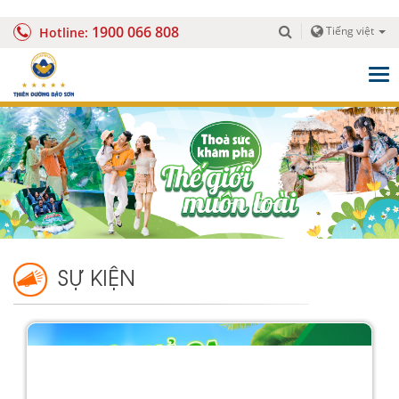
1900 066 808
Tiếng việt
Hotline:
Togg
navig
SỰ KIỆN