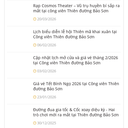
Rạp Cosmos Theater – Vũ trụ huyền bí sắp ra
mắt tại công viên Thiên đường Bảo Sơn
20/03/2026
Lịch biểu diễn lễ hội Thiên mã khai xuân tại
Công viên Thiên đường Bảo Sơn
06/02/2026
Cập nhật lịch mở cửa và giá vé tháng 2/2026
tại Công viên Thiên đường Bảo Sơn
03/02/2026
Giá vé Tết Bính Ngọ 2026 tại Công viên Thiên
đường Bảo Sơn
23/01/2026
Đường đua gia tốc & Cốc xoay diệu kỳ - Hai
trò chơi mới ra mắt tại Thiên đường Bảo Sơn
từ Tết Dương lịch 2026
30/12/2025