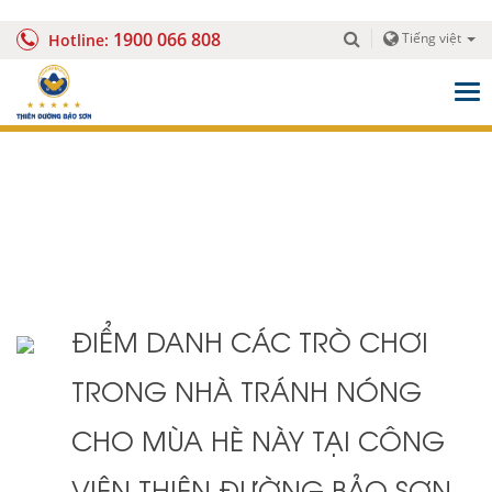
1900 066 808
Tiếng việt
Hotline:
Togg
navig
ĐIỂM DANH CÁC TRÒ CHƠI
TRONG NHÀ TRÁNH NÓNG
CHO MÙA HÈ NÀY TẠI CÔNG
VIÊN THIÊN ĐƯỜNG BẢO SƠN