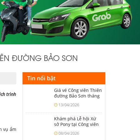
THIÊN ĐƯỜNG BẢO SƠN
Tin nổi bật
Giá vé Công viên Thiên
ịch trình
đường Bảo Sơn tháng
5/2026
13/04/2026
Khám phá Lễ hội Xứ
sở Pony tại Công viên
ịch vụ ẩm
Thiên Đường Bảo Sơn
08/04/2026
dịp lễ Giỗ Tổ & 30/4 –