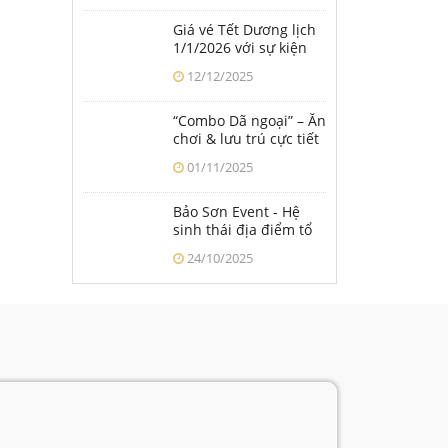
từ Tết Dương lịch 2026
Giá vé Tết Dương lịch
1/1/2026 với sự kiện
SAY HI 2026 tại Công
12/12/2025
viên Thiên đường Bảo
Sơn
“Combo Dã ngoại” – Ăn
chơi & lưu trú cực tiết
kiệm tại Thiên đường
01/11/2025
Bảo Sơn
Bảo Sơn Event - Hệ
sinh thái địa điểm tổ
chức sự kiện toàn diện
24/10/2025
tại Hà Nội