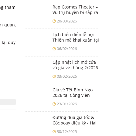
1/5
Rạp Cosmos Theater –
òng tham
Vũ trụ huyền bí sắp ra
mắt tại công viên
20/03/2026
Thiên đường Bảo Sơn
am quan,
Lịch biểu diễn lễ hội
Thiên mã khai xuân tại
 lại quý
Công viên Thiên
06/02/2026
đường Bảo Sơn
Cập nhật lịch mở cửa
và giá vé tháng 2/2026
tại Công viên Thiên
03/02/2026
đường Bảo Sơn
Giá vé Tết Bính Ngọ
2026 tại Công viên
Thiên đường Bảo Sơn
23/01/2026
Đường đua gia tốc &
Cốc xoay diệu kỳ - Hai
trò chơi mới ra mắt tại
30/12/2025
Thiên đường Bảo Sơn