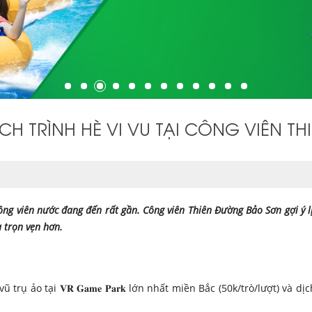
ỊCH TRÌNH HÈ VI VU TẠI CÔNG VIÊN 
công viên nước đang đến rất gần. Công viên Thiên Đường Bảo Sơn gợi ý l
à trọn vẹn hơn.
ụ ảo tại 𝐕𝐑 𝐆𝐚𝐦𝐞 𝐏𝐚𝐫𝐤 lớn nhất miền Bắc (50k/trò/lượt) và d