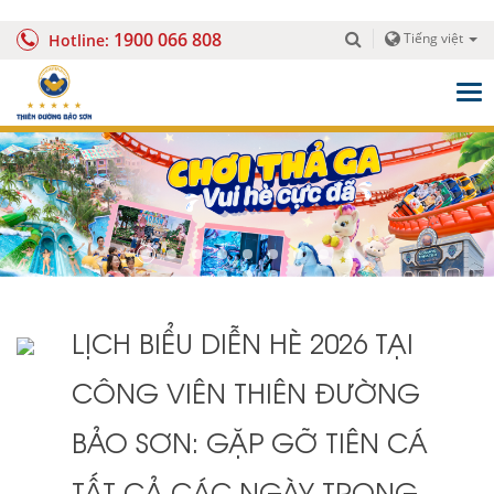
1900 066 808
Tiếng việt
Hotline:
Togg
navig
LỊCH BIỂU DIỄN HÈ 2026 TẠI
CÔNG VIÊN THIÊN ĐƯỜNG
BẢO SƠN: GẶP GỠ TIÊN CÁ
TẤT CẢ CÁC NGÀY TRONG