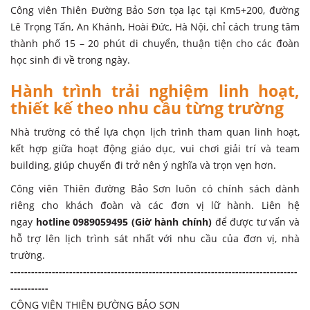
- Diện tích rộng rãi, không gian xanh mát, thích hợp cho các
hoạt động ngoài trời
- Hệ thống an toàn được kiểm soát chặt chẽ, đội ngũ nhân
viên hỗ trợ 24/7
- Khu nhà hàng và dịch vụ ăn uống đa dạng, đảm bảo vệ sinh
an toàn thực phẩm
- Chính sách ưu đãi đặc biệt dành cho các đoàn học sinh từ
15 người trở lên
Vị trí thuận tiện, dễ dàng di chuyển
Công viên Thiên Đường Bảo Sơn tọa lạc tại Km5+200, đường
Lê Trọng Tấn, An Khánh, Hoài Đức, Hà Nội, chỉ cách trung tâm
thành phố 15 – 20 phút di chuyển, thuận tiện cho các đoàn
học sinh đi về trong ngày.
Hành trình trải nghiệm linh hoạt,
thiết kế theo nhu cầu từng trường
Nhà trường có thể lựa chọn lịch trình tham quan linh hoạt,