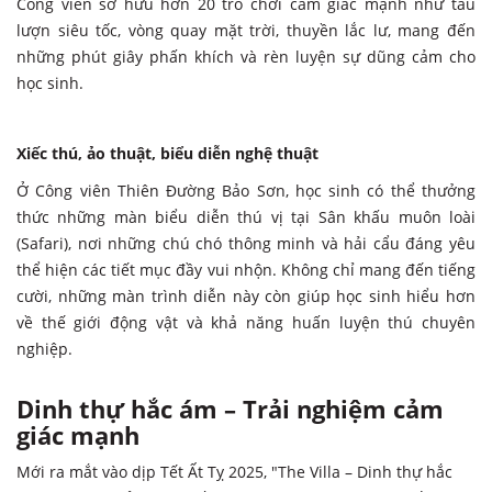
Phim trường kỳ quan thế giới (Dream
Land) – Một vòng quanh thế giới
Không cần đi xa, các em vẫn có thể khám phá các kỳ quan thế
giới đều được tái hiện chân thực. Đây là không gian tuyệt vời
để tìm hiểu về địa lý, lịch sử và văn hóa thế giới.
Khu vui chơi hiện đại – Trải nghiệm
giải trí hấp dẫn
Thế giới trò chơi mạo hiểm
Công viên sở hữu hơn 20 trò chơi cảm giác mạnh như tàu
lượn siêu tốc, vòng quay mặt trời, thuyền lắc lư, mang đến
những phút giây phấn khích và rèn luyện sự dũng cảm cho
học sinh.
Xiếc thú, ảo thuật, biểu diễn nghệ thuật
Ở Công viên Thiên Đường Bảo Sơn, học sinh có thể thưởng
thức những màn biểu diễn thú vị tại Sân khấu muôn loài