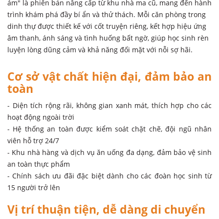
(Safari), nơi những chú chó thông minh và hải cẩu đáng yêu
thể hiện các tiết mục đầy vui nhộn. Không chỉ mang đến tiếng
cười, những màn trình diễn này còn giúp học sinh hiểu hơn
về thế giới động vật và khả năng huấn luyện thú chuyên
nghiệp.
Dinh thự hắc ám – Trải nghiệm cảm
giác mạnh
Mới ra mắt vào dịp Tết Ất Tỵ 2025, "The Villa – Dinh thự hắc
ám" là phiên bản nâng cấp từ khu nhà ma cũ, mang đến hành
trình khám phá đầy bí ẩn và thử thách. Mỗi căn phòng trong
dinh thự được thiết kế với cốt truyện riêng, kết hợp hiệu ứng
âm thanh, ánh sáng và tình huống bất ngờ, giúp học sinh rèn
luyện lòng dũng cảm và khả năng đối mặt với nỗi sợ hãi.
Cơ sở vật chất hiện đại, đảm bảo an
toàn