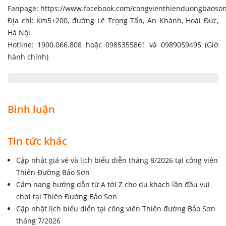
kết hợp giữa hoạt động giáo dục, vui chơi giải trí và team
building, giúp chuyến đi trở nên ý nghĩa và trọn vẹn hơn.
Công viên Thiên đường Bảo Sơn luôn có chính sách dành
riêng cho khách đoàn và các đơn vị lữ hành. Liên hệ
ngay
hotline 0989059495
(Giờ hành chính)
để được tư vấn và
hỗ trợ lên lịch trình sát nhất với nhu cầu của đơn vị, nhà
trường.
-----------------------------------------------------------------------------------
-----------
CÔNG VIÊN THIÊN ĐƯỜNG BẢO SƠN
Fanpage:
https://www.facebook.com/congvienthienduongbaoso
Địa chỉ: Km5+200, đường Lê Trọng Tấn, An Khánh, Hoài Đức,
Hà Nội
Hotline: 1900.066.808 hoặc 0985355861 và 0989059495 (Giờ
hành chính)