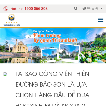
1900 066 808
Tiếng việt
Hotline:
Togg
navig
TẠI SAO CÔNG VIÊN THIÊN
ĐƯỜNG BẢO SƠN LÀ LỰA
CHỌN HÀNG ĐẦU ĐỂ ĐƯA
HỌC SINH ĐI DÃ NGOẠI?