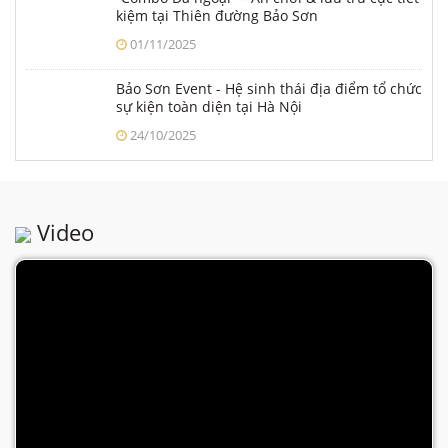
23/01/2026
Đường đua gia tốc & Cốc xoay diệu kỳ - Hai
trò chơi mới ra mắt tại Thiên đường Bảo Sơn
từ Tết Dương lịch 2026
30/12/2025
Giá vé Tết Dương lịch 1/1/2026 với sự kiện
SAY HI 2026 tại Công viên Thiên đường Bảo
Sơn
12/12/2025
“Combo Dã ngoại” – Ăn chơi & lưu trú cực tiết
kiệm tại Thiên đường Bảo Sơn
01/11/2025
Bảo Sơn Event - Hệ sinh thái địa điểm tổ chức
sự kiện toàn diện tại Hà Nội
24/10/2025